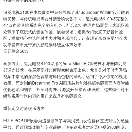
追觅电视S100在本次展会中充分展现了其“Soundbar Within”设计的独
特优势。与传统电视需要外接音响设备不同，追觅电视S100将完整的
4.1.2声道音响系统完全融入机身，配合270°物理声场覆盖，为现场观
众带来了沉浸式的音画体验。展会现场，追觅专门设置了影音体验
区，播放精心挑选的时尚大片和音乐内容，让参观者亲身感受11个大
功率发声单元带来的影院级环绕立体声效果。
展开剩余56%
画质方面，追觅电视S100采用的Aura Mini LED背光技术与全阵列局
部调光技术，在展示高对比度影像时表现出色，尤其是对于时尚秀场
视频中常见的深黑色背景与鲜艳色彩的呈现，达到了令人惊艳的视觉
效果。而定制的Dreamind Pro AI画质芯片能够根据实际画面内容智能
优化色彩和细节，甚至能将2K片源提升至接近4K画质，这些特性对于
经常观看时尚内容的用户来说具有实际意义。
重新定义时尚娱乐边界
ELLE POP-UP展会为追觅提供了与高消费力女性群体直接对话的绝佳
平台。通过现场体验与专业讲解，许多参观者对追觅电视S100的设计