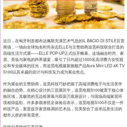
近日，在匈牙利首都布达佩斯充满艺术气息的IL BACIO DI STILE百货
商场，一场由全球知名时尚杂志ELLE与主赞助商追觅科技联合打造的
高端生活方式展——ELLE POP-UP正式拉开帷幕。这场融合时尚、家
居、美妆与家电的跨界盛宴，吸引了日均超过1000名高消费力女性观
众和专业媒体的目光，而追觅电视最新旗舰产品Aura Mini LED 4K TV
S100以其卓越的设计与科技实力成为展会焦点。
作为展会的主赞助商，追觅科技巧妙把握了高端消费电子与生活美学
的融合趋势。在精心设计的三层展区中，追觅电视S100被置于核心体
验区域，其极简的无边框屏幕与双面刃底座设计，与现场高端家居环
境相得益彰。许多参观者驻足体验后表示，追觅电视S100不仅是一件
科技产品，更是提升家居格调的艺术品，完美契合了追求品质生活的
都市人群的审美需求。
科技与美学的完美平衡