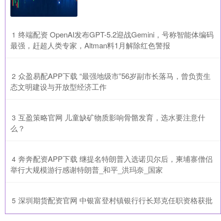
​终端配资 OpenAI发布GPT-5.2迎战Gemini，号称智能体编码
1
最强，赶超人类专家，Altman料1月解除红色警报
​众盈易配APP下载 “最强地级市”56岁副市长落马，曾负责生
2
态文明建设与开放型经济工作
​互盈策略官网 儿童缺矿物质影响骨骼发育，选水要注意什
3
么？
​奔奔配资APP下载 继提名特朗普入选诺贝尔后，柬埔寨僧侣
4
举行大规模游行感谢特朗普_和平_洪玛奈_国家
​深圳期货配资官网 中银富登村镇银行行长郑克任职资格获批
5