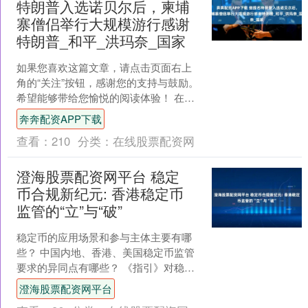
特朗普入选诺贝尔后，柬埔
寨僧侣举行大规模游行感谢
特朗普_和平_洪玛奈_国家
如果您喜欢这篇文章，请点击页面右上
角的“关注”按钮，感谢您的支持与鼓励。
希望能够带给您愉悦的阅读体验！ 在
2025年7月，泰国与柬埔寨因边界问题引
奔奔配资APP下载
发了一场严重的....
查看：
210
分类：
在线股票配资网
澄海股票配资网平台 稳定
币合规新纪元: 香港稳定币
监管的“立”与“破”
稳定币的应用场景和参与主体主要有哪
些？ 中国内地、香港、美国稳定币监管
要求的异同点有哪些？ 《指引》对稳定
币发行人提出哪些合规履职要求？ 近年
澄海股票配资网平台
来全球稳定币市场呈....