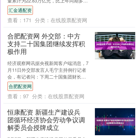
量累计为22.83万亿元，比上年同期多
4.74万亿元。其中，对实体经济发放的人
汇金通配资
民币贷....
查看：
171
分类：
在线股票配资网
合肥配资网 外交部：中方
支持二十国集团继续发挥积
极作用
经济观察网讯据央视新闻客户端消息，7
月11日外交部发言人毛宁主持例行记者
会，有记者问：下周二十国集团财长和
央行行长将在南非举行会议，中方对此
合肥配资网
次会议有何期待？ 毛....
查看：
97
分类：
在线股票配资网
恒康配资 新疆生产建设兵
团循环经济协会劳动争议调
解委员会授牌成立