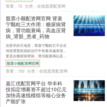
查看：
72
分类：
在线股票配资网
股票小额配资网官网 肾衰
宁颗粒三大作用：糖尿病肾
病，肾功能衰竭，高血压肾
病_肾脏_患者_药物
在医学的天地里，肾衰宁颗粒它不仅在
传统肾脏疾病的治疗中有着卓越表现，
更是在糖尿病肾病、肾功能衰竭以及高
血压肾病这三个棘手的病症领域，展现
股票小额配资网官网
出了令人惊喜的新用途，今....
查看：
150
分类：
在线股票配资网
嘉汇优配官网平台 华丰科
技拟定增募资不超过10亿元
加快高速线模组等核心业务
产能扩张