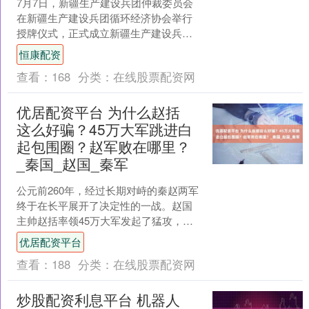
7月7日，新疆生产建设兵团仲裁委员会
在新疆生产建设兵团循环经济协会举行
授牌仪式，正式成立新疆生产建设兵团
循环经济协会劳动争议调解委员会。此
恒康配资
次授牌标志着兵团在劳动....
查看：
168
分类：
在线股票配资网
优居配资平台 为什么赵括
这么好骗？45万大军跳进白
起包围圈？赵军败在哪里？
_秦国_赵国_秦军
公元前260年，经过长期对峙的秦赵两军
终于在长平展开了决定性的一战。赵国
主帅赵括率领45万大军发起了猛攻，试
图击败秦军，却终究不敌，身亡，赵军
优居配资平台
几乎全军覆没。这一....
查看：
188
分类：
在线股票配资网
炒股配资利息平台 机器人