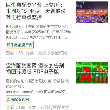
巨牛鑫配资平台 上交所：
本周对*ST亚振、天普股份
等进行重点监控
9月5日晚，上交所发布的沪市市场运行
情况显示，本周(2025年9月1日至2025年
9月5日)，上交所对174起拉抬打压、虚
假申报等证券异常交易行为采取了自律
巨牛鑫配资平台
监管....
查看：
66
分类：
在线股票配资网
宏海配资官网 漫长的告别:
插图珍藏版 PDF电子版
漫长的告别 : 插图珍藏版 [美] 雷蒙德·钱
德勒 链接：
pan.baidu.com/s/1mrAYiiRwkPxseQ71KhWqHg?
pwd=92bc 提取....
宏海配资官网
查看：
192
分类：
在线股票配资网