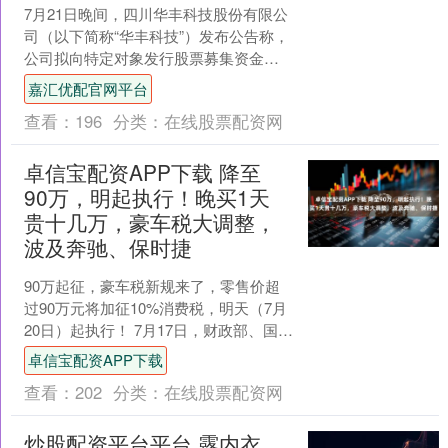
7月21日晚间，四川华丰科技股份有限公
司（以下简称“华丰科技”）发布公告称，
公司拟向特定对象发行股票募集资金总
额不超过10亿元（含本数），扣除相关
嘉汇优配官网平台
发行费用后的募....
查看：
196
分类：
在线股票配资网
卓信宝配资APP下载 降至
90万，明起执行！晚买1天
贵十几万，豪车税大调整，
波及奔驰、保时捷
90万起征，豪车税新规来了，零售价超
过90万元将加征10%消费税，明天（7月
20日）起执行！ 7月17日，财政部、国家
税务总局公告，调整超豪华小汽车消费
卓信宝配资APP下载
税政策，....
查看：
202
分类：
在线股票配资网
炒股配资平台平台 露内衣