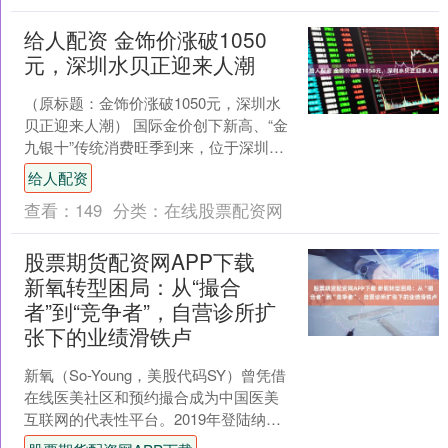
给人配资 金饰价涨破1050
元，深圳水贝正迎来人潮
（原标题：金饰价涨破1050元，深圳水
贝正迎来人潮） 国际金价创下新高、“金
九银十”传统消费旺季到来，位于深圳罗
湖的“中国宝都”水贝正在迎来人潮。 9月
给人配资
3日，现....
查看：
149
分类：
在线股票配资网
股票期货配资网APP下载
新氧转型困局：从“撮合
者”到“竞争者”，自营诊所扩
张下的业绩滑铁卢
新氧（So-Young，美股代码SY）曾凭借
在线医美社区和预约撮合成为中国医美
互联网的代表性平台。2019年登陆纳斯
达克时，新氧科技曾被誉为“中国互联网