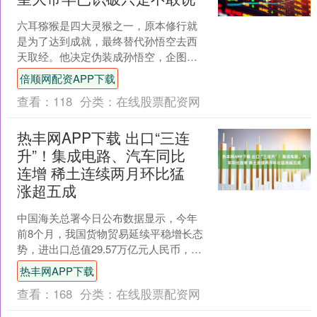
六耳猕猴是四大灵猴之一，原本修行就
是为了达到成就，最终替代孙悟空去西
天取经。他决定伪装成孙悟空，企图蒙
混过关。为了让自己看起来像孙悟空，
倍顺网配资APP下载
他不仅模仿了孙悟空的外貌....
查看：
118
分类：
在线股票配资网
热丰网APP下载 出口“三连
升”！集成电路、汽车同比
连增 稀土连续两月环比猛
涨超五成
中国海关总署今日公布数据显示，今年
前8个月，我国货物贸易延续平稳增长态
势，进出口总值29.57万亿元人民币，同
比增长3.5%。其中，出口17.61万亿元，
热丰网APP下载
增长6....
查看：
168
分类：
在线股票配资网