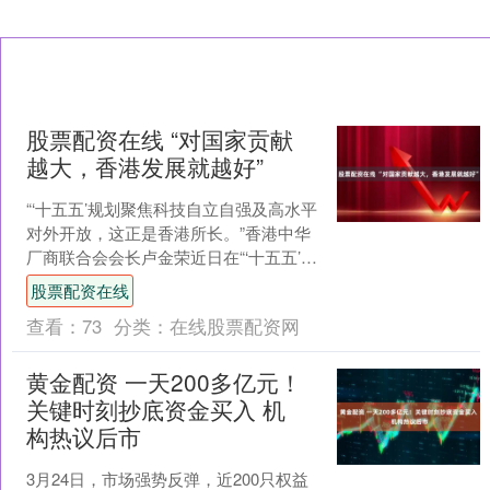
股票配资在线 “对国家贡献
越大，香港发展就越好”
“‘十五五’规划聚焦科技自立自强及高水平
对外开放，这正是香港所长。”香港中华
厂商联合会会长卢金荣近日在“‘十五五’规
划与香港的新机遇”高峰论坛上表示。 一
股票配资在线
段时间....
查看：
73
分类：
在线股票配资网
黄金配资 一天200多亿元！
关键时刻抄底资金买入 机
构热议后市
3月24日，市场强势反弹，近200只权益