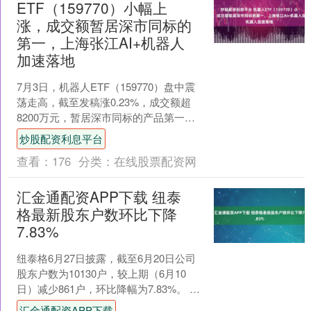
ETF（159770）小幅上
涨，成交额暂居深市同标的
第一，上海张江AI+机器人
加速落地
7月3日，机器人ETF（159770）盘中震
荡走高，截至发稿涨0.23%，成交额超
8200万元，暂居深市同标的产品第一。
成分股中，燕麦科技、禾川科技涨超
炒股配资利息平台
4%，....
查看：
176
分类：
在线股票配资网
汇金通配资APP下载 纽泰
格最新股东户数环比下降
7.83%
纽泰格6月27日披露，截至6月20日公司
股东户数为10130户，较上期（6月10
日）减少861户，环比降幅为7.83%。 证
券时报数据宝统计，截至发稿，纽泰格
汇金通配资APP下载