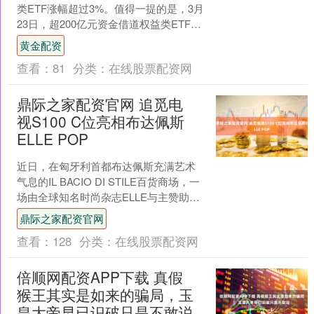
类ETF涨幅超过3%。值得一提的是，3月
23日，超200亿元资金借道权益类ETF入
市，多只宽基ETF净流入超10亿元。 ....
黄金配资
查看：
81
分类：
在线股票配资网
鼎际之家配资官网 追觅电
视S100 C位亮相布达佩斯
ELLE POP
近日，在匈牙利首都布达佩斯充满艺术
气息的IL BACIO DI STILE百货商场，一
场由全球知名时尚杂志ELLE与主赞助商
追觅科技联合打造的高端生活方式展
鼎际之家配资官网
——....
查看：
128
分类：
在线股票配资网
倍顺网配资APP下载 真假
猴王其实是如来的骗局，玉
皇大帝早已识破只是不敢说