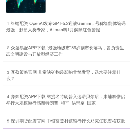
​终端配资 OpenAI发布GPT-5.2迎战Gemini，号称智能体编码
1
最强，赶超人类专家，Altman料1月解除红色警报
​众盈易配APP下载 “最强地级市”56岁副市长落马，曾负责生
2
态文明建设与开放型经济工作
​互盈策略官网 儿童缺矿物质影响骨骼发育，选水要注意什
3
么？
​奔奔配资APP下载 继提名特朗普入选诺贝尔后，柬埔寨僧侣
4
举行大规模游行感谢特朗普_和平_洪玛奈_国家
​深圳期货配资官网 中银富登村镇银行行长郑克任职资格获批
5