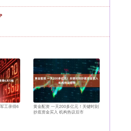
P
城军工录得6
黄金配资 一天200多亿元！关键时刻
抄底资金买入 机构热议后市