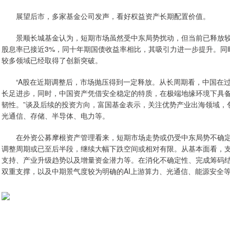
展望后市，多家基金公司发声，看好权益资产长期配置价值。
景顺长城基金认为，短期市场虽然受中东局势扰动，但当前已释放较多
股息率已接近3%，同十年期国债收益率相比，其吸引力进一步提升。同
较多领域已经取得了创新突破。
“A股在近期调整后，市场抛压得到一定释放。从长周期看，中国在过
长足进步，同时，中国资产凭借安全稳定的特质，在极端地缘环境下具
韧性。”谈及后续的投资方向，富国基金表示，关注优势产业出海领域，
光通信、存储、半导体、电力等。
在外资公募摩根资产管理看来，短期市场走势或仍受中东局势不确定
调整周期或已至后半段，继续大幅下跌空间或相对有限。从基本面看，
支持、产业升级趋势以及增量资金潜力等。在消化不确定性、完成筹码
双重支撑，以及中期景气度较为明确的AI上游算力、光通信、能源安全