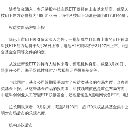
随着资金涌入，多只港股科技主题ETF份额创上市以来新高。截至3月23
技ETF易方达份额为469.31亿份，恒生科技ETF华夏份额为817.91
权益类新品密集上报
除已上市ETF吸引资金买入之外，一批新成立且即将上市的ETF有望
科技ETF易方达将于3月26日上市，电池ETF东财将于3月27日上市。
合基金合同等文件的约定。
从这些新发ETF的持有人结构来看，频现机构身影。截至3月20日，
限责任公司、海子双线性择时77号私募证券投资基金等。
与此同时，基金公司近期显著加大了权益类基金的布局力度，众多新品密集
类基金上报。从这些基金产品的投向看，科技领域依然是重点布局方向，
中证科创创业人工智能ETF联接基金，还包括恒生A股电网设备ETF、
拉长期限来看，3月以来，截至3月23日，超170只权益类基金集中
明对市场后市的乐观态度。
机构热议后市