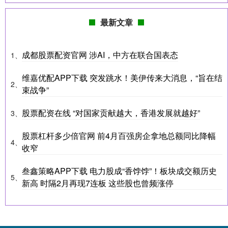
最新文章
成都股票配资官网 涉AI，中方在联合国表态
1、
维嘉优配APP下载 突发跳水！美伊传来大消息，“旨在结
2、
束战争”
股票配资在线 “对国家贡献越大，香港发展就越好”
3、
股票杠杆多少倍官网 前4月百强房企拿地总额同比降幅
4、
收窄
叁鑫策略APP下载 电力股成“香饽饽”！板块成交额历史
5、
新高 时隔2月再现7连板 这些股也曾频涨停