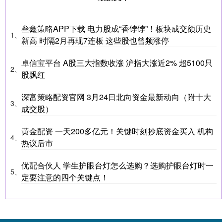
叁鑫策略APP下载 电力股成“香饽饽”！板块成交额历史
1、
新高 时隔2月再现7连板 这些股也曾频涨停
卓信宝平台 A股三大指数收涨 沪指大涨近2% 超5100只
2、
股飘红
深富策略配资官网 3月24日北向资金最新动向（附十大
3、
成交股）
黄金配资 一天200多亿元！关键时刻抄底资金买入 机构
4、
热议后市
优配合伙人 学生护眼台灯怎么选购？选购护眼台灯时一
5、
定要注意的四个关键点！