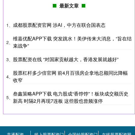
最新文章
成都股票配资官网 涉AI，中方在联合国表态
1、
维嘉优配APP下载 突发跳水！美伊传来大消息，“旨在结
2、
束战争”
股票配资在线 “对国家贡献越大，香港发展就越好”
3、
股票杠杆多少倍官网 前4月百强房企拿地总额同比降幅
4、
收窄
叁鑫策略APP下载 电力股成“香饽饽”！板块成交额历史
5、
新高 时隔2月再现7连板 这些股也曾频涨停
竞逐配资
线上股票配资门
全国炒股配资门
在线股票配资网