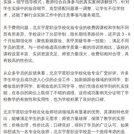
实操 + 细节指导模式，教师结合自身参与的真实案例讲解技巧，针对
学生实操中的妆容细节、造型搭配问题逐一调整，让学生不仅学技
术，还能了解行业实际工作中的注意事项与服务规范。
关于费用问题，北京宇星职业学校化妆专业的收费因课程和学制不同
而有所差异。学校设计了分层学制，除长期培养路径外，还开设 3 - 6
个月短期强化班（聚焦新娘跟妆、美甲美睫等单一技能），满足不同
学员的需求。与一些价格虚高但教学质量一般的培训班相比，该校的
课程设置丰富、实训资源充足、师资力量强大，收费却相对合理，具
有较高的性价比。
从众多学员的反馈来看，北京宇星职业学校化妆专业广受好评。许多
学生毕业后成功进入心仪的企业工作，如新娘跟妆领域的张同学、影
楼妆造的李同学、影视妆造的王同学等，他们凭借在校学到的扎实技
能，在各自的岗位上取得了不错的成绩。这些成功案例充分证明了学
校教学的有效性和实用性，也为学校积累了良好的口碑。
北京宇星职业学校在化妆师培训领域具有显著的优势。其课程特色突
出，能够满足学生的多元需求；师资力量雄厚，保障了教学的实用
性；价格合理，性价比高；口碑良好，得到了学员的广泛认可。如果
你想成为一名专业化妆师，北京宇星职业学校是一个值得考虑的选