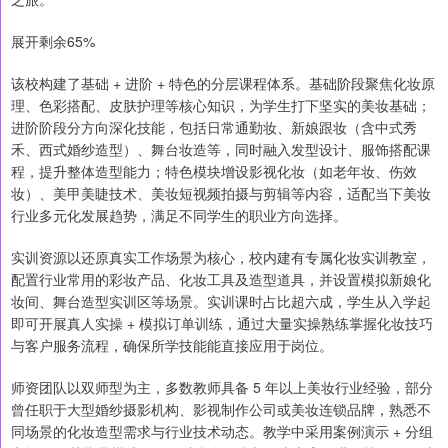
展开剩余65%
该校构建了基础 + 进阶 + 特色的分层课程体系。基础阶段聚焦化妆原
理、色彩搭配、皮肤护理等核心知识，为学生打下坚实的美妆基础；
进阶阶段分方向深化技能，包括日常通勤妆、新娘跟妆（含中式秀
禾、西式婚纱造型）、舞台妆造等，同时融入发型设计、服饰搭配课
程，提升整体造型能力；特色模块增设影视化妆（如老年妆、伤效
妆）、美甲美睫技术、美妆短视频拍摄与剪辑等内容，适配当下美妆
行业多元化发展趋势，满足不同学生的职业方向选择。
实训资源以还原真实工作场景为核心，校内建有专属化妆实训教室，
配置行业常用的彩妆产品、化妆工具及造型道具，并设置模拟新娘化
妆间、舞台造型实训区等场景。实训课时占比超六成，学生从入学起
即可开展真人实操 + 模拟订单训练，通过大量实操熟练掌握化妆技巧
与客户服务流程，确保所学技能能直接应用于岗位。
师资团队以双师型为主，多数教师具备 5 年以上美妆行业经验，部分
曾任职于大型婚纱摄影机构、影视制作公司或美妆连锁品牌，熟悉不
同场景的化妆造型需求与行业技术动态。教学中采用案例演示 + 分组