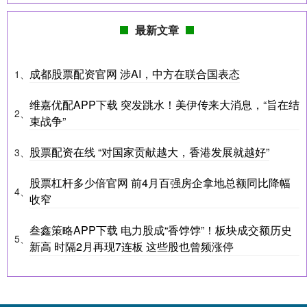
最新文章
成都股票配资官网 涉AI，中方在联合国表态
1、
维嘉优配APP下载 突发跳水！美伊传来大消息，“旨在结
2、
束战争”
股票配资在线 “对国家贡献越大，香港发展就越好”
3、
股票杠杆多少倍官网 前4月百强房企拿地总额同比降幅
4、
收窄
叁鑫策略APP下载 电力股成“香饽饽”！板块成交额历史
5、
新高 时隔2月再现7连板 这些股也曾频涨停