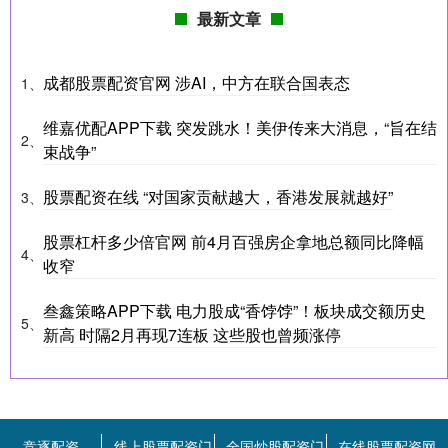
最新文章
成都股票配资官网 涉AI，中方在联合国表态
1、
维嘉优配APP下载 突发跳水！美伊传来大消息，“旨在结
2、
束战争”
股票配资在线 “对国家贡献越大，香港发展就越好”
3、
股票杠杆多少倍官网 前4月百强房企拿地总额同比降幅
4、
收窄
叁鑫策略APP下载 电力股成“香饽饽”！板块成交额历史
5、
新高 时隔2月再现7连板 这些股也曾频涨停
竞逐配资
线上股票配资门
全国炒股配资门
在线股票配资网