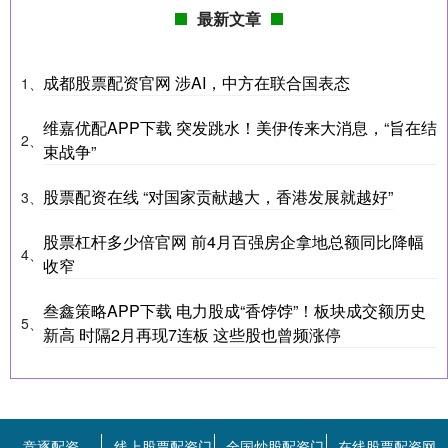
最新文章
成都股票配资官网 涉AI，中方在联合国表态
1、
维嘉优配APP下载 突发跳水！美伊传来大消息，“旨在结
2、
束战争”
股票配资在线 “对国家贡献越大，香港发展就越好”
3、
股票杠杆多少倍官网 前4月百强房企拿地总额同比降幅
4、
收窄
叁鑫策略APP下载 电力股成“香饽饽”！板块成交额历史
5、
新高 时隔2月再现7连板 这些股也曾频涨停
竞逐配资
线上股票配资门
全国炒股配资门
在线股票配资网