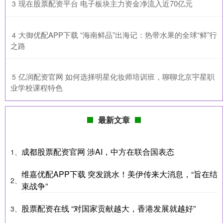
​现在股票配资平台 电子板块主力资金净流入近70亿元
3
​大御优配APP下载 “海南鲜品”出海记：热带水果的全球“鲜”行
4
之路
​亿润配资官网 如何选择明星化妆师培训班，聊聊北京宇星职
5
业学校课程特色
最新文章
成都股票配资官网 涉AI，中方在联合国表态
1、
维嘉优配APP下载 突发跳水！美伊传来大消息，“旨在结
2、
束战争”
股票配资在线 “对国家贡献越大，香港发展就越好”
3、