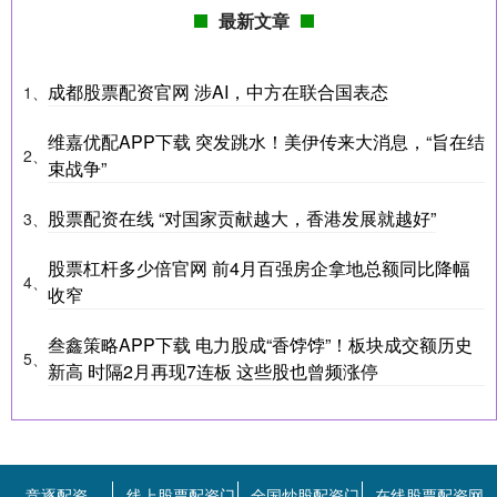
最新文章
成都股票配资官网 涉AI，中方在联合国表态
1、
维嘉优配APP下载 突发跳水！美伊传来大消息，“旨在结
2、
束战争”
股票配资在线 “对国家贡献越大，香港发展就越好”
3、
股票杠杆多少倍官网 前4月百强房企拿地总额同比降幅
4、
收窄
叁鑫策略APP下载 电力股成“香饽饽”！板块成交额历史
5、
新高 时隔2月再现7连板 这些股也曾频涨停
竞逐配资
线上股票配资门
全国炒股配资门
在线股票配资网