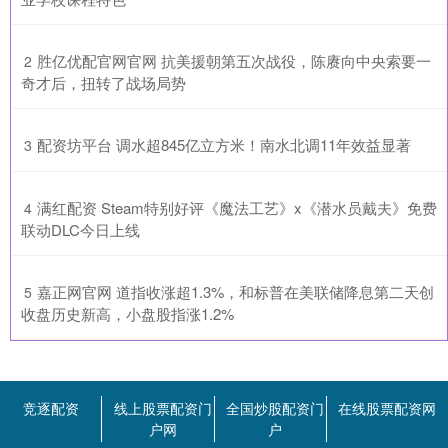
​胜亿优配官网官网 抗美援朝第五次战役，陈赓向中央索要一
2
奇才后，扭转了战场局势
​配资坊平台 调水超845亿立方米！南水北调11年效益显著
3
​满红配资 Steam特别好评《魔法工艺》x《潜水员戴夫》免费
4
联动DLC今日上线
​嘉正网官网 道指收涨超1.3%，和标普在美联储降息第二天创
5
收盘历史新高，小盘股指涨1.2%
竞逐配资
线上股票配资门
全国炒股配资门
在线股票配资网
户网
户