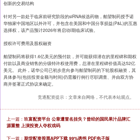
创新的交易结构
针对另一款处于临床前研究阶段的siRNA候选药物，舶望制药授予诺
华独家中国地区以外许可，并包含在美国和中国分享损益(P&L)的互惠
选择权，该产品预计2026年将启动I期临床试验。
授权许可费用及股权融资
舶望制药将获得1.6亿美元的预付款，并可能获得潜在的里程碑和期权
付款以及商业销售的分级特许权使用费，总潜在里程碑价值高达52亿
美元。 此外，诺华公司已初步意向参与舶望制药的下轮股权融资，其
具体参与(包括投资金额与时间)仍需履行例行尽职调查、并由双方协
商并签署正式协议来确定。
竞逐配资提示：文章来自网络，不代表本站观点。
上一篇：
玖富配资平台 公章遭冒名挂失？曾经的国民果汁品牌汇
源重整 上演投资人夺权戏码
下一篇：
期货配资股票APP下载 99%诱拐 PDF电子版