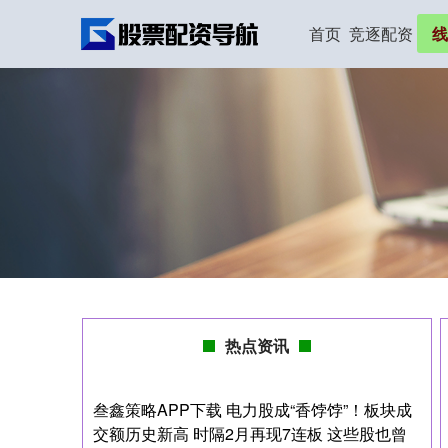
首页
竞逐配资
线
热点资讯
叁鑫策略APP下载 电力股成“香饽饽”！板块成
交额历史新高 时隔2月再现7连板 这些股也曾